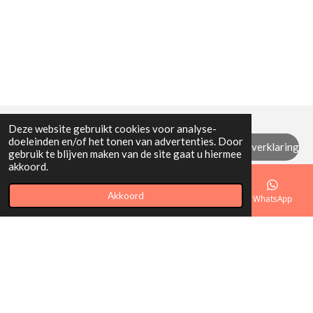
Deze website gebruikt cookies voor analyse-
doeleinden en/of het tonen van advertenties. Door
Algemene (retour) voorwaarden / privacyverklaring
gebruik te blijven maken van de site gaat u hiermee
akkoord.
© 2021 - 2026 Mi Mamita
Akkoord
E-mailadres
Telefoonnummer
Kaart
WhatsApp