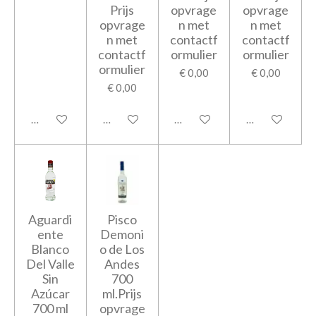
Prijs
opvrage
opvrage
opvrage
n met
n met
n met
contactf
contactf
contactf
ormulier
ormulier
ormulier
€ 0,00
€ 0,00
€ 0,00
In winkelwagen
In winkelwagen
In winkelwagen
In winkelwage
Aguardi
Pisco
ente
Demoni
Blanco
o de Los
Del Valle
Andes
Sin
700
Azúcar
ml.Prijs
700 ml
opvrage