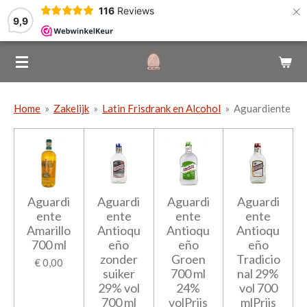
×
116
Reviews
9,9
Home
»
Zakelijk
»
Latin Frisdrank en Alcohol
»
Aguardiente
Aguardi
Aguardi
Aguardi
Aguardi
ente
ente
ente
ente
Amarillo
Antioqu
Antioqu
Antioqu
700 ml
eño
eño
eño
zonder
Groen
Tradicio
€ 0,00
suiker
700 ml
nal 29%
29% vol
24%
vol 700
700 ml
volPrijs
mlPrijs