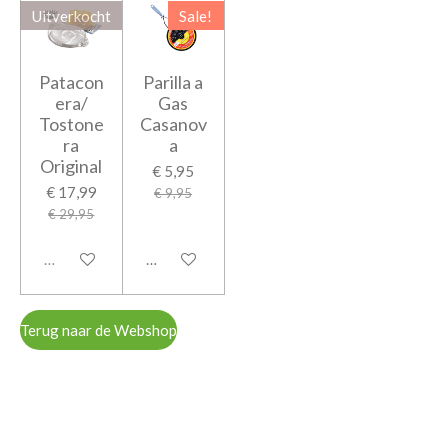
Uitverkocht
Sale!
Patacon
Parilla a
era/
Gas
Tostone
Casanov
ra
a
Original
€ 5,95
€ 17,99
€ 9,95
€ 29,95
Uitverkocht
In winkelwagen
Terug naar de Webshop