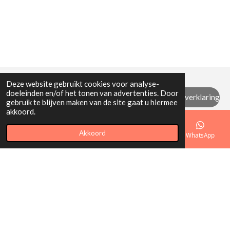
Deze website gebruikt cookies voor analyse-
doeleinden en/of het tonen van advertenties. Door
Algemene (retour) voorwaarden / privacyverklaring
gebruik te blijven maken van de site gaat u hiermee
akkoord.
© 2021 - 2026 Mi Mamita
Akkoord
E-mailadres
Telefoonnummer
Kaart
WhatsApp