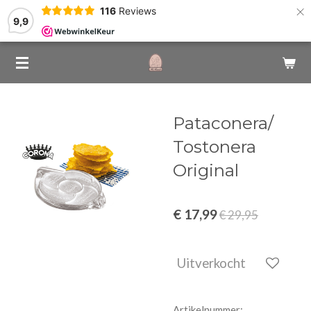
×
116
Reviews
9,9
Pataconera/
Tostonera
Original
€ 17,99
€ 29,95
Uitverkocht
Artikelnummer: