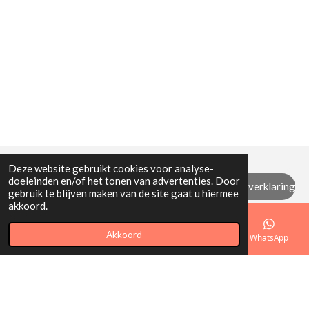
Deze website gebruikt cookies voor analyse-
doeleinden en/of het tonen van advertenties. Door
Algemene (retour) voorwaarden / privacyverklaring
gebruik te blijven maken van de site gaat u hiermee
akkoord.
© 2021 - 2026 Mi Mamita
Akkoord
E-mailadres
Telefoonnummer
Kaart
WhatsApp