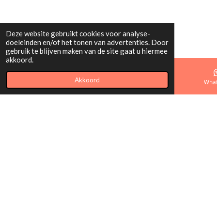
Deze website gebruikt cookies voor analyse-
doeleinden en/of het tonen van advertenties. Door
gebruik te blijven maken van de site gaat u hiermee
akkoord.
Akkoord
E-mailadres
Telefoonnummer
Kaart
Wha