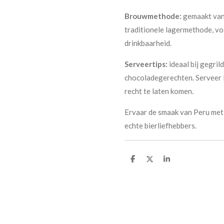
Brouwmethode:
gemaakt van
traditionele lagermethode, voo
drinkbaarheid.
Serveertips:
ideaal bij gegrild
chocoladegerechten. Serveer l
recht te laten komen.
Ervaar de smaak van Peru me
echte bierliefhebbers.
D
D
S
e
e
h
l
e
a
e
l
r
n
e