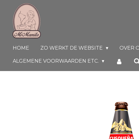
Ga
direct
naar
de
hoofdinhoud
HOME
ZO WERKT DE WEBSITE
OVER 
ALGEMENE VOORWAARDEN ETC.