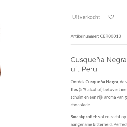
Uitverkocht
Artikelnummer:
CER00013
Cusqueña Negra 
uit Peru
Ontdek
Cusqueña Negra
, de
fles
(5 % alcohol) betovert met
schuim en een rijk aroma van 
chocolade.
Smaakprofiel:
vol en zacht op 
aangename bitterheid. Perfect 