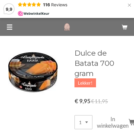
×
116
Reviews
9,9
Dulce de
Batata 700
gram
Lekker!
€ 9,95
€ 11,95
In
winkelwagen