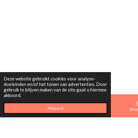
Deze website gebruikt cookies voor analyse-
doeleinden en/of het tonen van advertenties. Door
gebruik te blijven maken van de site gaat u hiermee
akkoord.
Akkoord
E-mailadres
Telefoonnummer
Kaart
Wha