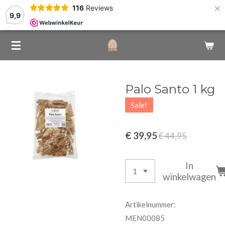
×
116
Reviews
9,9
Palo Santo 1 kg
Sale!
€ 39,95
€ 44,95
In
winkelwagen
Artikelnummer:
MEN00085