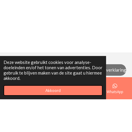
Deze website gebruikt cookies voor analyse-
doeleinden en/of het tonen van advertenties. Door
Algemene (retour) voorwaarden / privacyverklaring
gebruik te blijven maken van de site gaat u hiermee
akkoord.
© 2021 - 2026 Mi Mamita
Akkoord
E-mailadres
Telefoonnummer
Kaart
WhatsApp