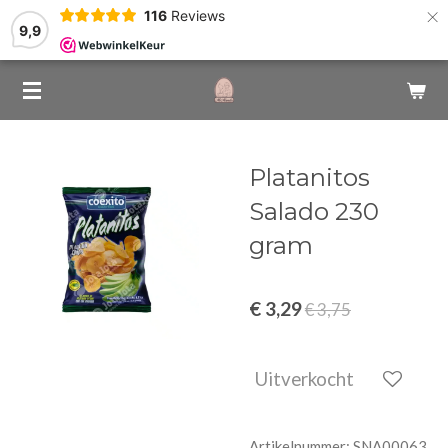
×
116
Reviews
9,9
Platanitos
Salado 230
gram
€ 3,29
€ 3,75
Uitverkocht
Artikelnummer:
SNA00063