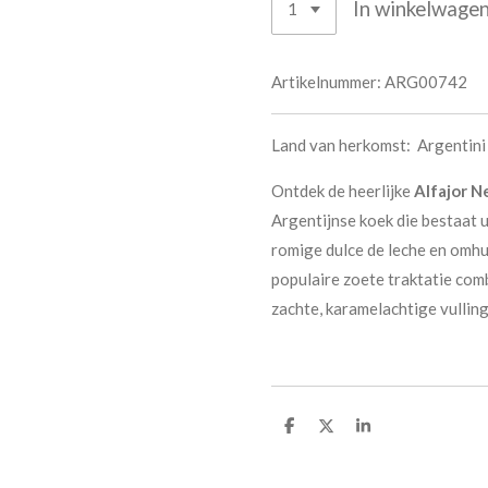
In winkelwage
Artikelnummer:
ARG00742
Land van herkomst: Argentini
Ontdek de heerlijke
Alfajor N
Argentijnse koek die bestaat 
romige dulce de leche en omhu
populaire zoete traktatie com
zachte, karamelachtige vulli
D
D
S
e
e
h
l
e
a
e
l
r