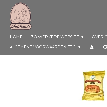
Ga
direct
naar
de
hoofdinhoud
HOME
ZO WERKT DE WEBSITE
OVER 
ALGEMENE VOORWAARDEN ETC.