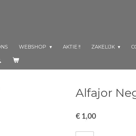
ONS
WEBSHOP
AKTIE !!
ZAKELIJK
C
Alfajor Ne
€ 1,00