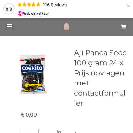
×
116
Reviews
9,9
Aji Panca Seco
100 gram 24 x
Prijs opvragen
met
contactformul
ier
€ 0,00
In