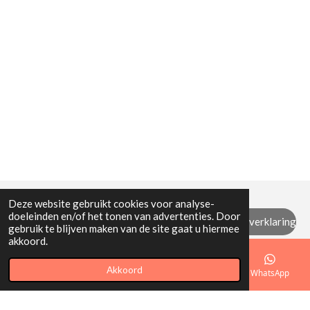
Deze website gebruikt cookies voor analyse-
doeleinden en/of het tonen van advertenties. Door
Algemene (retour) voorwaarden / privacyverklaring
gebruik te blijven maken van de site gaat u hiermee
akkoord.
© 2021 - 2026 Mi Mamita
Akkoord
E-mailadres
Telefoonnummer
Kaart
WhatsApp