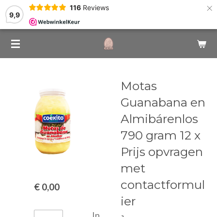
×
116
Reviews
9,9
Motas
Guanabana en
Almibárenlos
790 gram 12 x
Prijs opvragen
met
contactformul
€ 0,00
ier
In