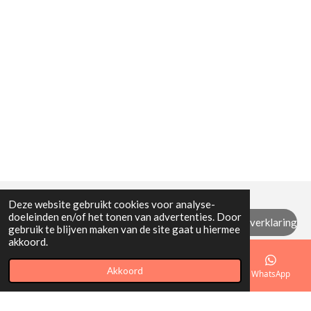
Deze website gebruikt cookies voor analyse-
doeleinden en/of het tonen van advertenties. Door
Algemene (retour) voorwaarden / privacyverklaring
gebruik te blijven maken van de site gaat u hiermee
akkoord.
© 2021 - 2026 Mi Mamita
Akkoord
E-mailadres
Telefoonnummer
Kaart
WhatsApp