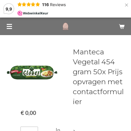
×
116
Reviews
9,9
Manteca
Vegetal 454
gram 50x Prijs
opvragen met
contactformul
ier
€ 0,00
In