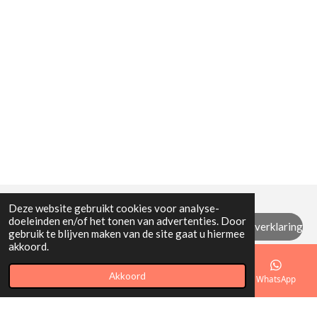
Deze website gebruikt cookies voor analyse-
doeleinden en/of het tonen van advertenties. Door
Algemene (retour) voorwaarden / privacyverklaring
gebruik te blijven maken van de site gaat u hiermee
akkoord.
© 2021 - 2026 Mi Mamita
Akkoord
E-mailadres
Telefoonnummer
Kaart
WhatsApp