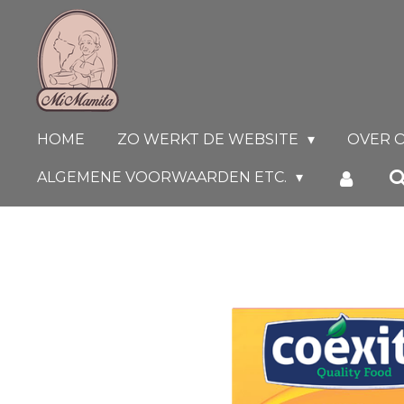
Ga
direct
naar
de
hoofdinhoud
HOME
ZO WERKT DE WEBSITE
OVER 
ALGEMENE VOORWAARDEN ETC.