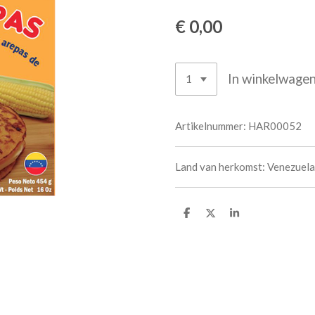
€ 0,00
In winkelwage
Artikelnummer:
HAR00052
Land van herkomst: Venezuela
D
D
S
e
e
h
l
e
a
e
l
r
n
e