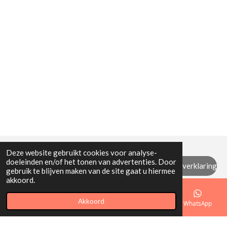
Deze website gebruikt cookies voor analyse-
doeleinden en/of het tonen van advertenties. Door
Algemene (retour) voorwaarden / privacyverklaring
gebruik te blijven maken van de site gaat u hiermee
akkoord.
© 2021 - 2026 Mi Mamita
Akkoord
E-mailadres
Telefoonnummer
Kaart
WhatsApp