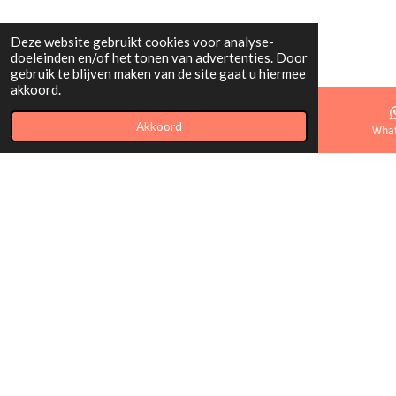
Deze website gebruikt cookies voor analyse-
doeleinden en/of het tonen van advertenties. Door
gebruik te blijven maken van de site gaat u hiermee
akkoord.
Akkoord
E-mailadres
Telefoonnummer
Kaart
Wha