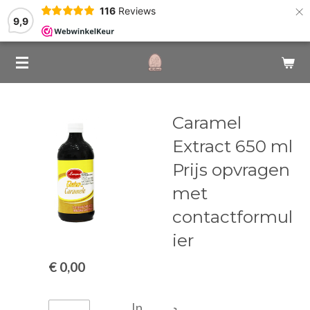
×
116
Reviews
9,9
Caramel
Extract 650 ml
Prijs opvragen
met
contactformul
ier
€ 0,00
In