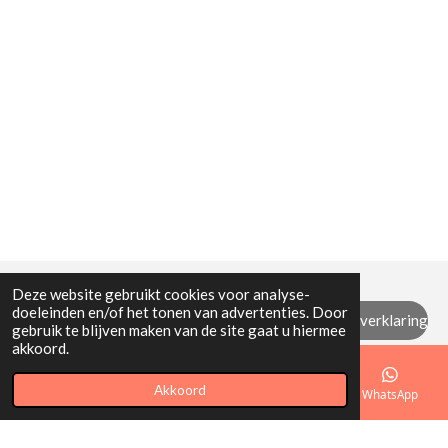
Deze website gebruikt cookies voor analyse-
doeleinden en/of het tonen van advertenties. Door
Algemene (retour) voorwaarden / privacyverklaring
gebruik te blijven maken van de site gaat u hiermee
akkoord.
© 2021 - 2026 Mi Mamita
Akkoord
E-mailadres
Telefoonnummer
Kaart
WhatsApp