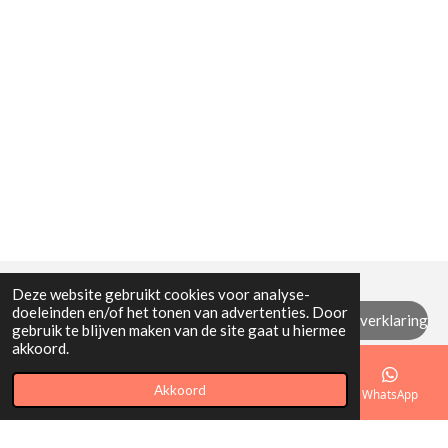
Deze website gebruikt cookies voor analyse-
doeleinden en/of het tonen van advertenties. Door
Algemene (retour) voorwaarden / privacyverklaring
gebruik te blijven maken van de site gaat u hiermee
akkoord.
© 2021 - 2026 Mi Mamita
Akkoord
E-mailadres
Telefoonnummer
Kaart
WhatsApp