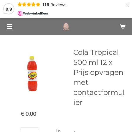
×
116
Reviews
9,9
Cola Tropical
500 ml 12 x
Prijs opvragen
met
contactformul
ier
€ 0,00
In