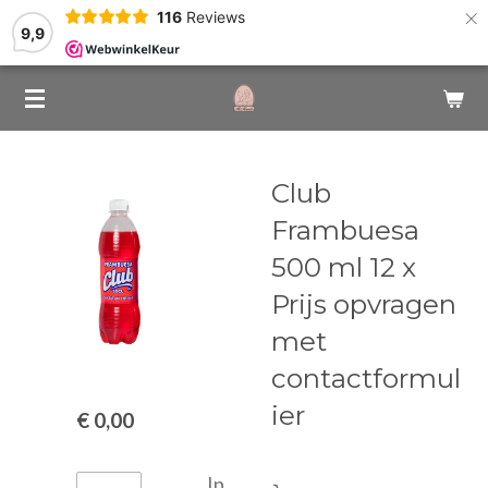
×
116
Reviews
9,9
Club
Frambuesa
500 ml 12 x
Prijs opvragen
met
contactformul
ier
€ 0,00
In