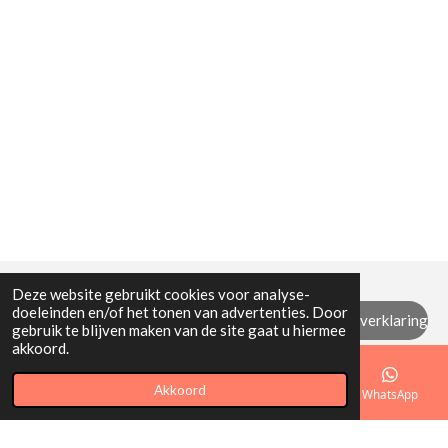
Deze website gebruikt cookies voor analyse-
doeleinden en/of het tonen van advertenties. Door
Algemene (retour) voorwaarden / privacyverklaring
gebruik te blijven maken van de site gaat u hiermee
akkoord.
© 2021 - 2026 Mi Mamita
Akkoord
E-mailadres
Telefoonnummer
Kaart
WhatsApp