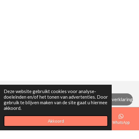
Deze website gebruikt cookies voor analyse-
doeleinden en/of het tonen van advertenties. Door
Algemene (retour) voorwaarden / privacyverklaring
gebruik te blijven maken van de site gaat u hiermee
akkoord.
© 2021 - 2026 Mi Mamita
Akkoord
E-mailadres
Telefoonnummer
Kaart
WhatsApp