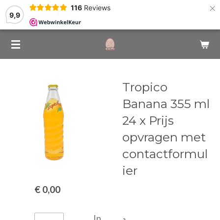
×
116
Reviews
9,9
Tropico
Banana 355 ml
24 x Prijs
opvragen met
contactformul
ier
€ 0,00
In