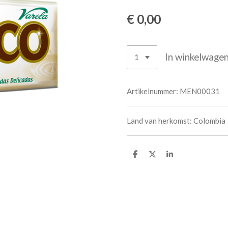
€ 0,00
In winkelwage
Artikelnummer:
MEN00031
Land van herkomst: Colombia
D
D
S
e
e
h
l
e
a
e
l
r
n
e