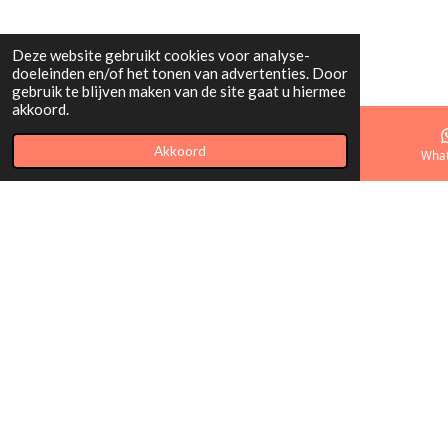
Deze website gebruikt cookies voor analyse-
doeleinden en/of het tonen van advertenties. Door
gebruik te blijven maken van de site gaat u hiermee
akkoord.
Akkoord
E-mailadres
Telefoonnummer
Kaart
Wha