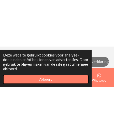
Deze website gebruikt cookies voor analyse-
doeleinden en/of het tonen van advertenties. Door
Algemene (retour) voorwaarden / privacyverklaring
gebruik te blijven maken van de site gaat u hiermee
akkoord.
© 2021 - 2026 Mi Mamita
Akkoord
E-mailadres
Telefoonnummer
Kaart
WhatsApp