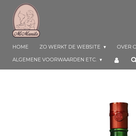
Ga
direct
naar
de
hoofdinhoud
HOME
ZO WERKT DE WEBSITE
OVER 
ALGEMENE VOORWAARDEN ETC.