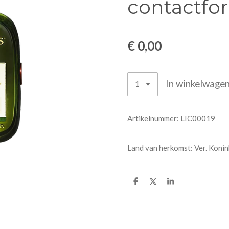
contactfo
€ 0,00
In winkelwage
Artikelnummer:
LIC00019
Land van herkomst: Ver. Konin
D
D
S
e
e
h
l
e
a
e
l
r
n
e