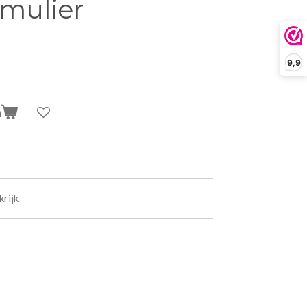
rmulier
9,9
n
krijk